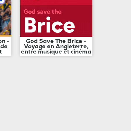
on -
God Save The Brice -
 de
Voyage en Angleterre,
t
entre musique et cinéma