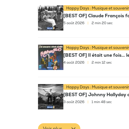
Happy Days : Musique et souveni
[BEST OF] Claude François fai
5 août 2026
|
2 min 20 sec
Happy Days : Musique et souveni
[BEST OF] Il était une fois… l
4 août 2026
|
2 min 12 sec
Happy Days : Musique et souveni
[BEST OF] Johnny Hallyday c
3 août 2026
|
1 min 48 sec
Voir plus