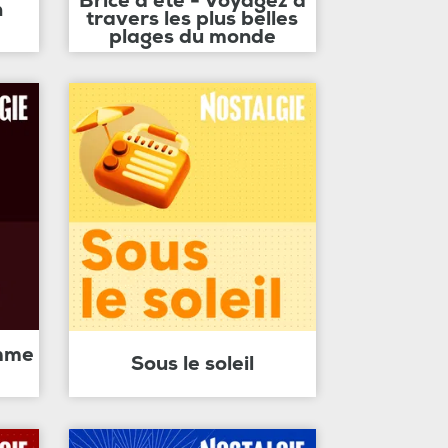
Brice d'été - Voyagez à
n
travers les plus belles
plages du monde
amme
Sous le soleil