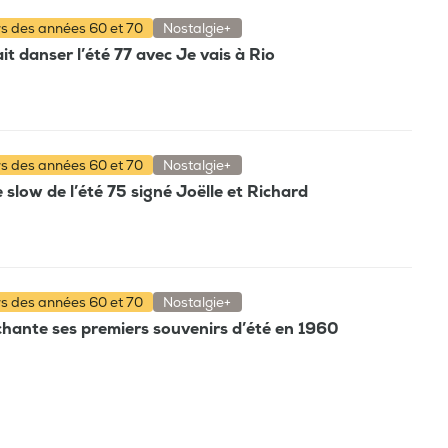
rs des années 60 et 70
Nostalgie+
t danser l’été 77 avec Je vais à Rio
rs des années 60 et 70
Nostalgie+
e slow de l’été 75 signé Joëlle et Richard
rs des années 60 et 70
Nostalgie+
hante ses premiers souvenirs d’été en 1960