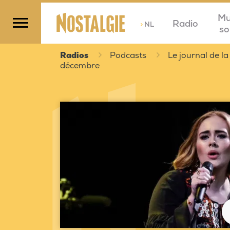
Mu
Radio
>
NL
so
Radios
Podcasts
Le journal de la
décembre