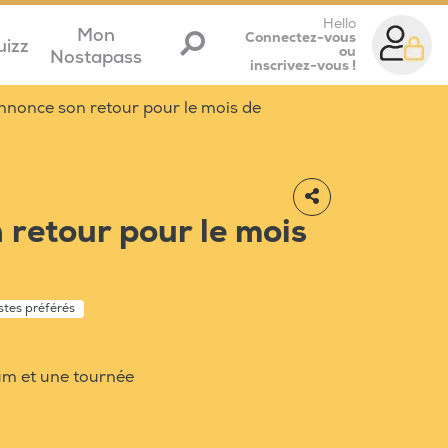
Hello
Mon
Connectez-vous
uizz
ou
Nostapass
inscrivez-vous !
nnonce son retour pour le mois de
retour pour le mois
istes préférés
um et une tournée