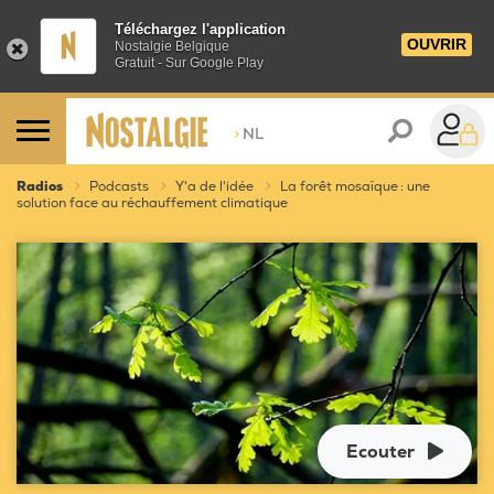
Téléchargez l'application
OUVRIR
Nostalgie Belgique
Gratuit - Sur Google Play
>
NL
Radios
Podcasts
Y'a de l'idée
La forêt mosaïque : une
solution face au réchauffement climatique
Ecouter