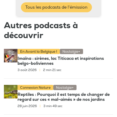
Tous les podcasts de l'émission
Autres podcasts à
découvrir
En Avant la Belgique !
Nostalgie+
Imaïna : sirènes, lac Titicaca et inspirations
belgo-boliviennes
3 août 2026
|
2 min 21 sec
Connexion Nature
Nostalgie+
Reptiles : Pourquoi il est temps de changer de
regard sur ces « mal-aimés » de nos jardins
28 juin 2026
|
3 min 49 sec