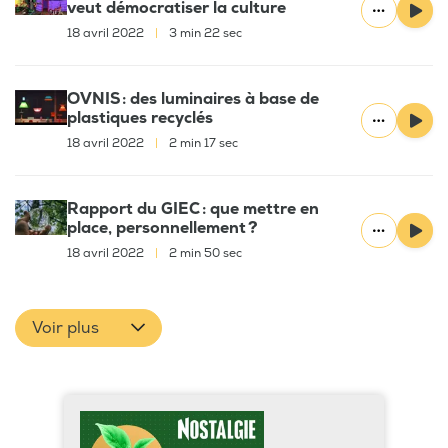
veut démocratiser la culture
18 avril 2022
|
3 min 22 sec
OVNIS : des luminaires à base de
plastiques recyclés
18 avril 2022
|
2 min 17 sec
Rapport du GIEC : que mettre en
place, personnellement ?
18 avril 2022
|
2 min 50 sec
Voir plus