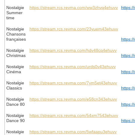
Nostalgie
https://stream.rcs.revma.com/ww3zhvq4ehuvv
https:/
Summer
time
Nostalgie
https://stream.rcs.revma.com/23yuem43ehuvv
Chansons
françaises
https:/
Nostalgie
https://stream.rcs.revma.com/hdv48cq4ehuvv
Christmas
https:/
Nostalgie
https://stream.rcs.revma.com/urds0v43ehuvv
Cinéma
https:/
Nostalgie
https://stream.rcs.revma.com/7ym5et43ehuvv
Classics
https:/
Nostalgie
https://stream.rcs.revma.com/e58cn343ehuvv
Dance 80
https:/
Nostalgie
https://stream.rcs.revma.com/54xm7543ehuvv
Dance 90
https:/
Nostalgie
https://stream.rcs.revma.com/5wfaapu3ehuvv