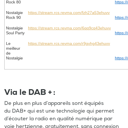
Rock 80
https:/
Nostalgie
https://stream.rcs.revma.com/fzh27a53ehuvv
Rock 90
https:/
Nostalgie
https://stream.rcs.revma.com/6qq9cq43ehuvv
Soul Party
https:/
Le
https://stream.rcs.revma.com/r9gvhg43ehuvv
meilleur
de
Nostalgie
https:/
Via le DAB + :
De plus en plus d’appareils sont équipés
du DAB+ qui est une technologie qui permet
d’écouter la radio en qualité numérique par
voie hertzienne, gratuitement, sans connexion