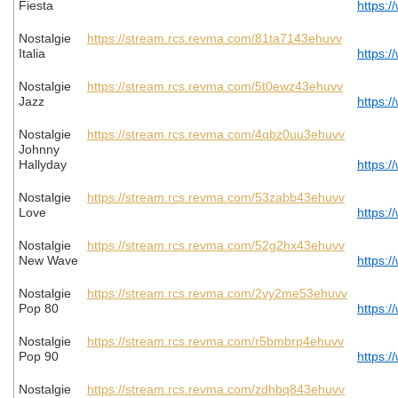
Fiesta
https:/
Nostalgie
https://stream.rcs.revma.com/81ta7143ehuvv
Italia
https:/
Nostalgie
https://stream.rcs.revma.com/5t0ewz43ehuvv
Jazz
https:/
Nostalgie
https://stream.rcs.revma.com/4qbz0uu3ehuvv
Johnny
Hallyday
https:/
Nostalgie
https://stream.rcs.revma.com/53zabb43ehuvv
Love
https:/
Nostalgie
https://stream.rcs.revma.com/52g2hx43ehuvv
New Wave
https:/
Nostalgie
https://stream.rcs.revma.com/2vy2me53ehuvv
Pop 80
https:/
Nostalgie
https://stream.rcs.revma.com/r5bmbrp4ehuvv
Pop 90
https:/
Nostalgie
https://stream.rcs.revma.com/zdhbq843ehuvv