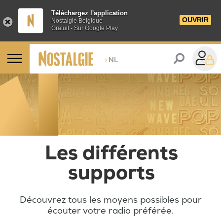
Téléchargez l'application
OUVRIR
Nostalgie Belgique
Gratuit - Sur Google Play
>
NL
Comment écouter Nosta
Les différents
supports
Découvrez tous les moyens possibles pour
écouter votre radio préférée.