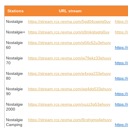
Stations
URL stream
Nostalgie
https://stream.rcs.revma.com/5gd04cwptg0uv
https:/
Nostalgie+
https://stream.rcs.revma.com/s9mkgtsqtg0uv
https:/
Nostalgie
https://stream.rcs.revma.com/q04c62u3ehuvv
60
https:/
Nostalgie
https://stream.rcs.revma.com/w79ekz33ehuvv
70
https:/
Nostalgie
https://stream.rcs.revma.com/e4xgg233ehuvv
80
https:/
Nostalgie
https://stream.rcs.revma.com/wq4dq533ehuvv
90
https:/
Nostalgie
https://stream.rcs.revma.com/vuzz3g53ehuvv
https:/
2000
Nostalgie
https://stream.rcs.revma.com/8cshgmq4ehuvv
Camping
https:/