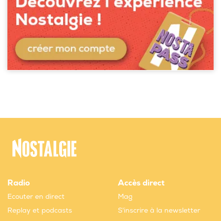
Radio
Accès direct
Ecouter en direct
Mag
Replay et podcasts
S'inscrire à la newsletter