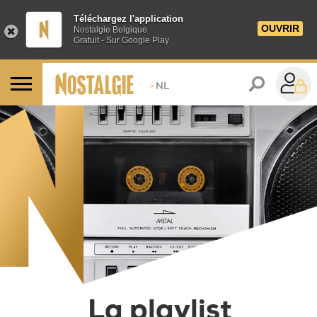
Téléchargez l'application
OUVRIR
Nostalgie Belgique
Gratuit - Sur Google Play
>
NL
La playlist Nostalgie
La playlist