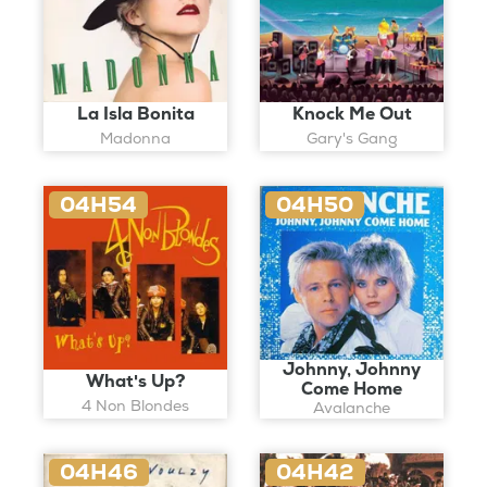
La Isla Bonita
Knock Me Out
Madonna
Gary's Gang
04H54
04H50
Johnny, Johnny
What's Up?
Come Home
4 Non Blondes
Avalanche
04H46
04H42