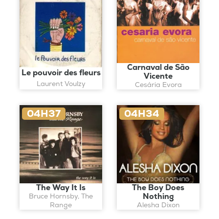
Carnaval de São
Le pouvoir des fleurs
Vicente
Laurent Voulzy
Cesária Evora
04H37
04H34
The Way It Is
The Boy Does
Nothing
Bruce Hornsby, The
Range
Alesha Dixon