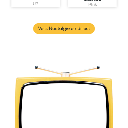
U2
P!nk
Vers Nostalgie en direct