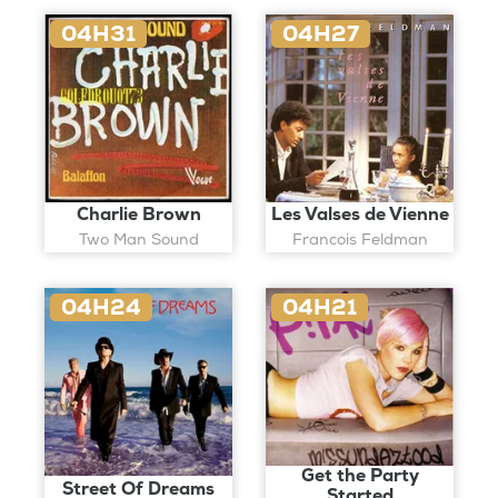
04H31
04H27
Charlie Brown
Les Valses de Vienne
Two Man Sound
Francois Feldman
04H24
04H21
Get the Party
Street Of Dreams
Started