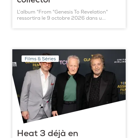
L'album "From "Genesis To Revelation"
ressortira le 9 octobre 2026 dans u...
Films & Séries
Heat 3 déjà en