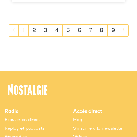
Previous
Next
1
2
3
4
5
6
7
8
9
Radio
Accès direct
Ecouter en direct
Mag
Replay et podcasts
S'inscrire à la newsletter
Webradios
Vidéos