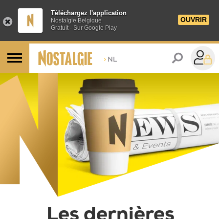
Téléchargez l'application
OUVRIR
Nostalgie Belgique
Gratuit - Sur Google Play
>
NL
Les news sur Nostalgie
Les dernières