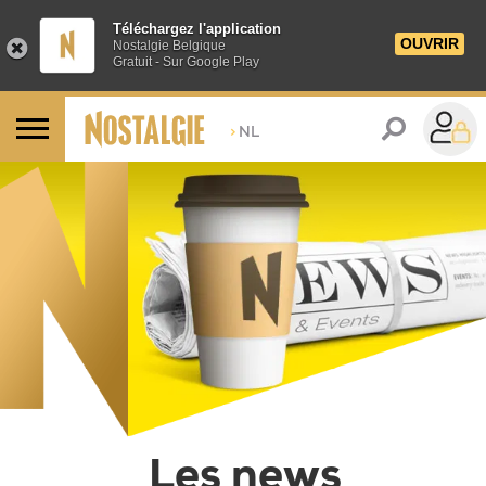
Téléchargez l'application
OUVRIR
Nostalgie Belgique
Gratuit - Sur Google Play
>
NL
Les dernières news sur
Les news