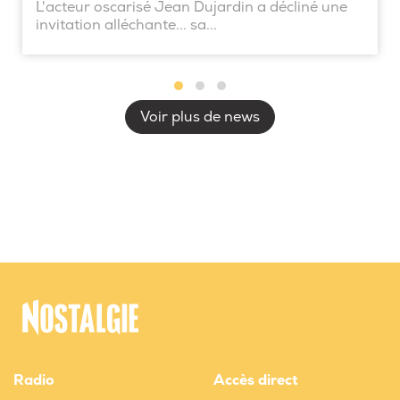
L'acteur oscarisé Jean Dujardin a décliné une
invitation alléchante... sa...
Voir plus de news
Radio
Accès direct