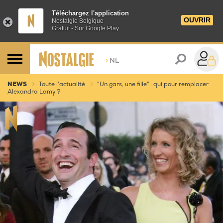
Téléchargez l'application
OUVRIR
Nostalgie Belgique
Gratuit - Sur Google Play
>
NL
NEWS
Toute l'actualité
"Un gars, une fille" : qui pour remplacer
Alexandra Lamy ?