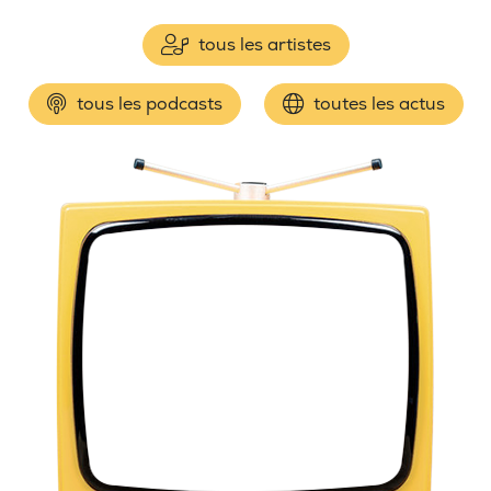
tous les artistes
tous les podcasts
toutes les actus