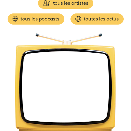
tous les artistes
tous les podcasts
toutes les actus