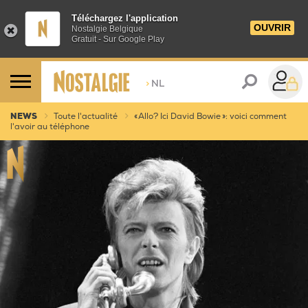
Téléchargez l'application
OUVRIR
Nostalgie Belgique
Gratuit - Sur Google Play
>
NL
NEWS
Toute l'actualité
« Allo? Ici David Bowie »: voici comment
l'avoir au téléphone