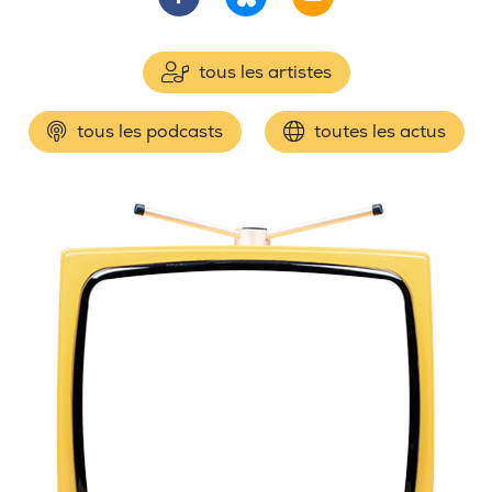
tous les artistes
tous les podcasts
toutes les actus