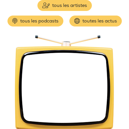
tous les artistes
tous les podcasts
toutes les actus