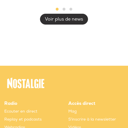
Voir plus de news
Radio
Accès direct
Ecouter en direct
Mag
Replay et podcasts
S'inscrire à la newsletter
Webradios
Vidéos