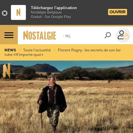
Téléchargez l'application
OUVRIR
Nostalgie Belgique
Gratuit - Sur Google Play
>
NL
NEWS
Toute l'actualité
Florent Pagny : les secrets de son 1er
tube « N'importe quoi »