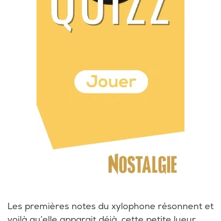
Les premières notes du xylophone résonnent et
voilà qu’elle apparait déjà, cette petite lueur