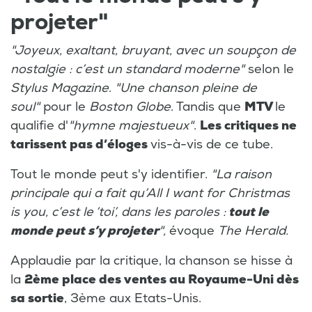
projeter"
"Joyeux, exaltant, bruyant, avec un soupçon de
nostalgie : c’est un standard moderne"
selon le
Stylus Magazine
.
"Une chanson pleine de
soul"
pour le
Boston Globe
. Tandis que
MTV
le
qualifie d'
"hymne majestueux"
.
Les critiques ne
tarissent pas d’éloges
vis-à-vis de ce tube.
Tout le monde peut s'y identifier.
"La raison
principale qui a fait qu’All I want for Christmas
is you, c’est le ‘toi’, dans les paroles :
tout le
monde peut s’y projeter
",
évoque
The Herald.
Applaudie par la critique, la chanson se hisse à
la
2ème place des ventes au Royaume-Uni dès
sa sortie
, 3ème aux Etats-Unis.