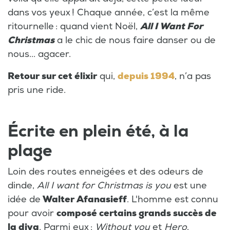
dans vos yeux ! Chaque année, c’est la même
ritournelle : quand vient Noël,
All I Want For
Christmas
a le chic de nous faire danser ou de
nous... agacer.
Retour sur cet élixir
qui,
depuis 1994
, n’a pas
pris une ride.
Écrite en plein été, à la
plage
Loin des routes enneigées et des odeurs de
dinde,
All I want for Christmas is you
est une
idée de
Walter Afanasieff
. L'homme est connu
pour avoir
composé certains grands succès de
la diva
. Parmi eux :
Without you
et
Hero
.