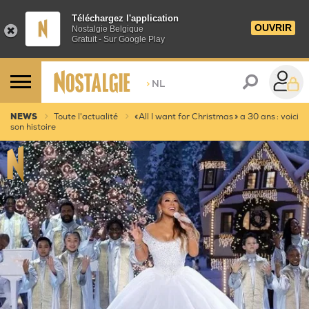
Téléchargez l'application
OUVRIR
Nostalgie Belgique
Gratuit - Sur Google Play
>
NL
NEWS
Toute l'actualité
« All I want for Christmas » a 30 ans : voici
son histoire