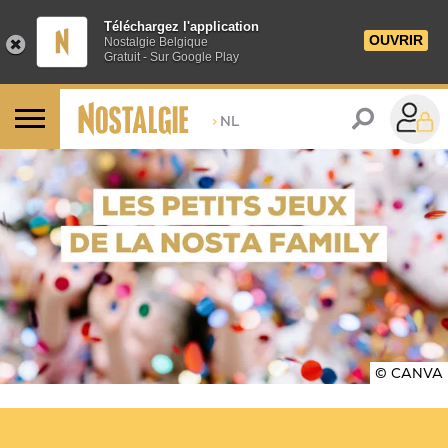
Téléchargez l'application
OUVRIR
Nostalgie Belgique
Gratuit - Sur Google Play
>
NL
© CANVA