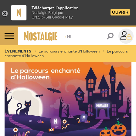
Téléchargez l'application
OUVRIR
Nostalgie Belgique
Gratuit - Sur Google Play
>
NL
ÉVÉNEMENTS
Le parcours enchanté d'Halloween
Le parcours
enchanté d'Halloween
Le parcours enchanté