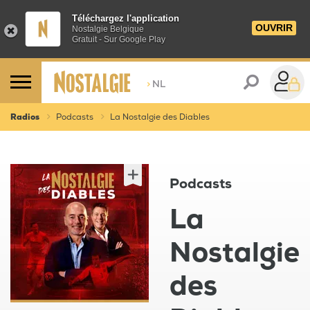
Téléchargez l'application
OUVRIR
Nostalgie Belgique
Gratuit - Sur Google Play
>
NL
Radios
Podcasts
La Nostalgie des Diables
Podcasts
La
Nostalgie
des