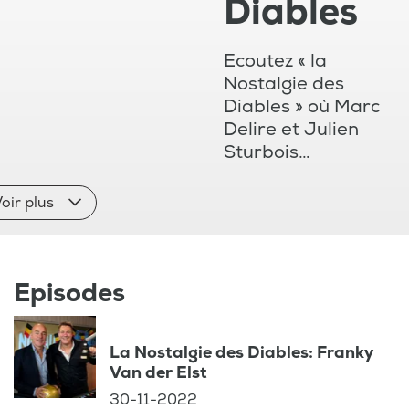
Diables
Ecoutez « la
Nostalgie des
Diables » où Marc
Delire et Julien
Sturbois
reviennent sur un
évènement
oir plus
marquant, insolite
ou drôle de
l'histoire des
Episodes
Diables Rouges.
La Nostalgie des Diables: Franky
Van der Elst
30-11-2022