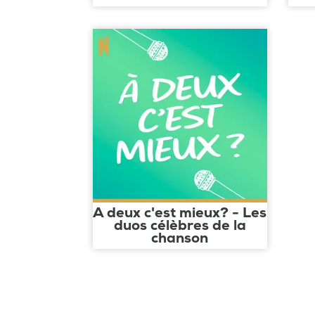
A deux c'est mieux? - Les
duos célèbres de la
chanson