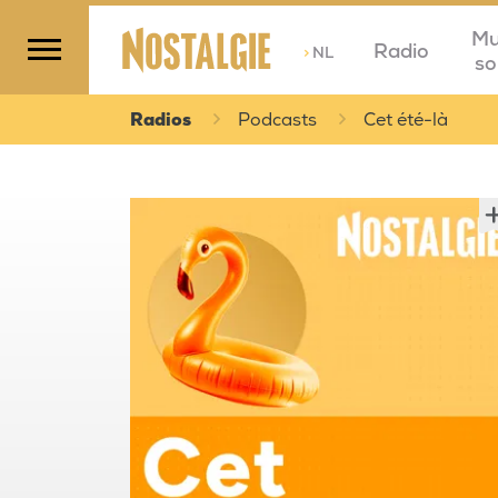
Mu
Radio
>
NL
so
Radios
Podcasts
Cet été-là