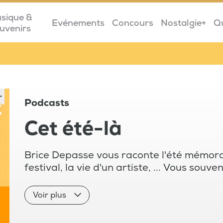
sique &
Evénements
Concours
Nostalgie+
Q
uvenirs
Podcasts
Cet été-là
Brice Depasse vous raconte l'été mémora
festival, la vie d'un artiste, ... Vous sou
Voir plus