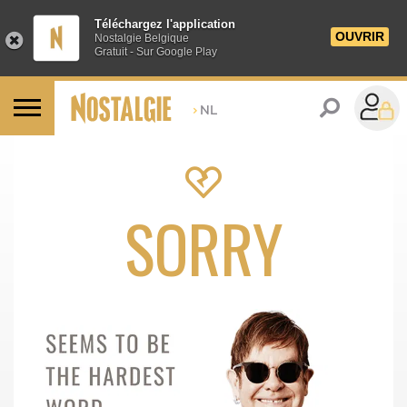
Téléchargez l'application
OUVRIR
Nostalgie Belgique
Gratuit - Sur Google Play
>
NL
SORRY