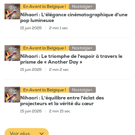
En Avant la Belgique !
Nostalgie+
Nihaori : L'élégance cinématographique d'une
pop lumineuse
15 juin 2026
|
2 min 1 sec
En Avant la Belgique !
Nostalgie+
Nihaori : Le triomphe de l'espoir à travers le
prisme de « Another Day »
15 juin 2026
|
2 min 2 sec
En Avant la Belgique !
Nostalgie+
Nihaori : L'équilibre entre l'éclat des
projecteurs et la vérité du cœur
15 juin 2026
|
2 min 15 sec
Voir plus