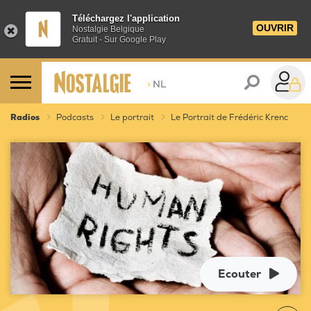
Téléchargez l'application
OUVRIR
Nostalgie Belgique
Gratuit - Sur Google Play
>
NL
Radios
Podcasts
Le portrait
Le Portrait de Frédéric Krenc
Ecouter