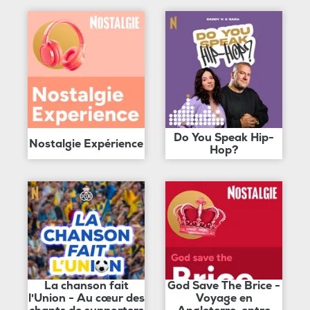
Do You Speak Hip-
Nostalgie Expérience
Hop?
La chanson fait
God Save The Brice -
l'Union - Au cœur des
Voyage en