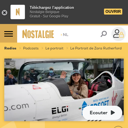
Téléchargez l'application
OUVRIR
Nostalgie Belgique
Gratuit - Sur Google Play
>
NL
Radios
Podcasts
Le portrait
Le Portrait de Zara Rutherford
Ecouter