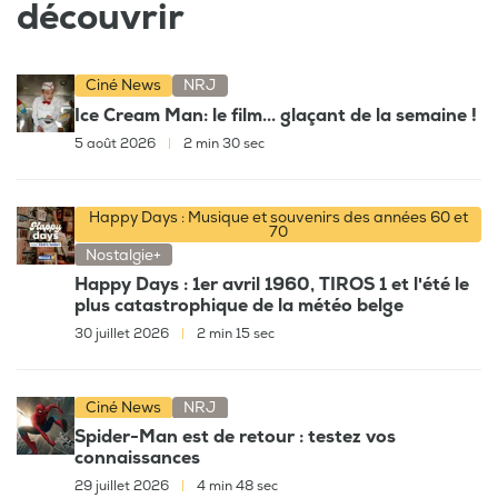
découvrir
Ciné News
NRJ
Ice Cream Man: le film... glaçant de la semaine !
5 août 2026
|
2 min 30 sec
Happy Days : Musique et souvenirs des années 60 et
70
Nostalgie+
Happy Days : 1er avril 1960, TIROS 1 et l'été le
plus catastrophique de la météo belge
30 juillet 2026
|
2 min 15 sec
Ciné News
NRJ
Spider-Man est de retour : testez vos
connaissances
29 juillet 2026
|
4 min 48 sec