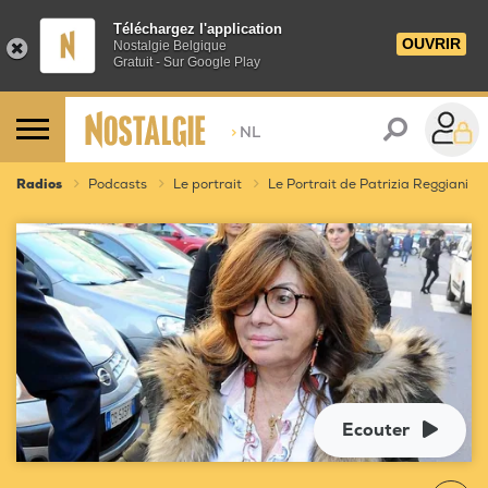
Téléchargez l'application
OUVRIR
Nostalgie Belgique
Gratuit - Sur Google Play
>
NL
Radios
Podcasts
Le portrait
Le Portrait de Patrizia Reggiani
Ecouter