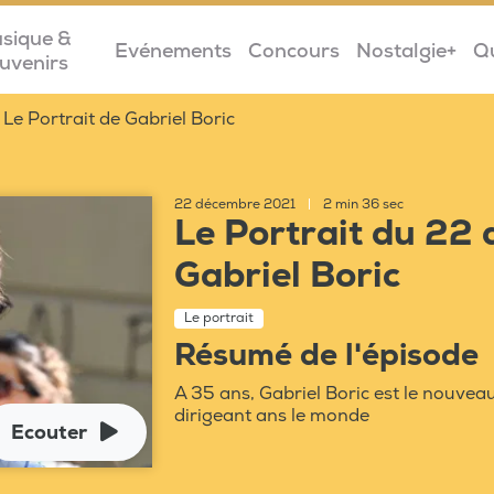
sique &
Evénements
Concours
Nostalgie+
Q
uvenirs
Le Portrait de Gabriel Boric
22 décembre 2021
|
2 min 36 sec
Le Portrait du 22
Gabriel Boric
Le portrait
Résumé de l'épisode
A 35 ans, Gabriel Boric est le nouveau 
dirigeant ans le monde
Ecouter