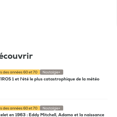
écouvrir
rs des années 60 et 70
Nostalgie+
TIROS 1 et l'été le plus catastrophique de la météo
rs des années 60 et 70
Nostalgie+
elet en 1963 : Eddy Mitchell, Adamo et la naissance