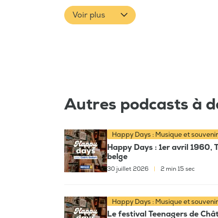
Voir plus
Autres podcasts à d
Happy Days : Musique et souveni
Happy Days : 1er avril 1960, 
belge
30 juillet 2026
|
2 min 15 sec
Happy Days : Musique et souveni
Le festival Teenagers de Chât