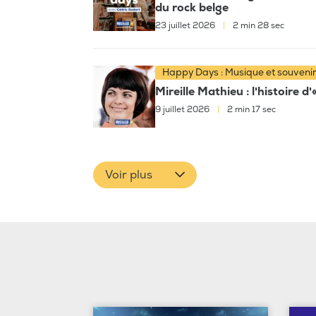
du rock belge
23 juillet 2026
|
2 min 28 sec
Happy Days : Musique et souveni
Mireille Mathieu : l'histoire d
9 juillet 2026
|
2 min 17 sec
Voir plus