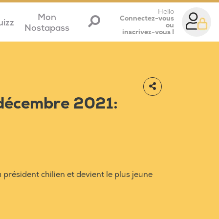
Hello
Mon
Connectez-vous
uizz
ou
Nostapass
inscrivez-vous !
 décembre 2021:
président chilien et devient le plus jeune