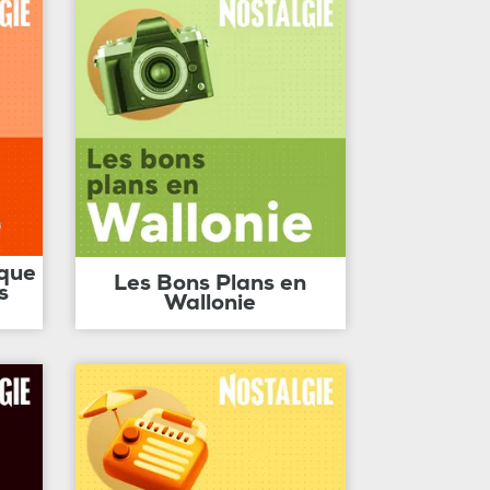
ique
Les Bons Plans en
s
Wallonie