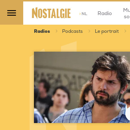
Mu
Radio
>
NL
so
Radios
Podcasts
Le portrait