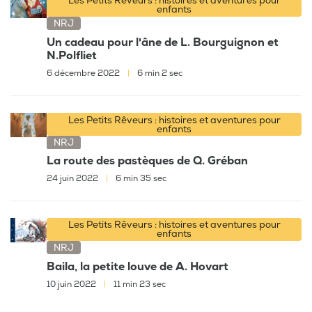
Les Petits Rêveurs : histoires et aventures pour
enfants
NRJ
Un cadeau pour l'âne de L. Bourguignon et
N.Polfliet
6 décembre 2022
|
6 min 2 sec
Les Petits Rêveurs : histoires et aventures pour
enfants
NRJ
La route des pastèques de Q. Gréban
24 juin 2022
|
6 min 35 sec
Les Petits Rêveurs : histoires et aventures pour
enfants
NRJ
Baila, la petite louve de A. Hovart
10 juin 2022
|
11 min 23 sec