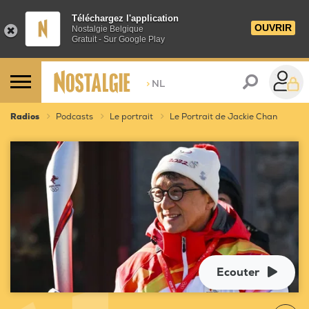
Téléchargez l'application
OUVRIR
Nostalgie Belgique
Gratuit - Sur Google Play
>
NL
Radios
Podcasts
Le portrait
Le Portrait de Jackie Chan
Ecouter