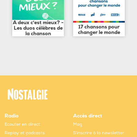
A deux c'est mieux? -
17 chansons pour
Les duos célèbres de
changer le monde
la chanson
Radio
Accès direct
Ecouter en direct
Mag
Replay et podcasts
S'inscrire à la newsletter