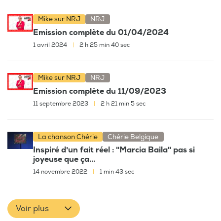
Mike sur NRJ
NRJ
Emission complète du 01/04/2024
1 avril 2024
|
2 h 25 min 40 sec
Mike sur NRJ
NRJ
Emission complète du 11/09/2023
11 septembre 2023
|
2 h 21 min 5 sec
La chanson Chérie
Chérie Belgique
Inspiré d'un fait réel : "Marcia Baila" pas si
joyeuse que ça...
14 novembre 2022
|
1 min 43 sec
Voir plus