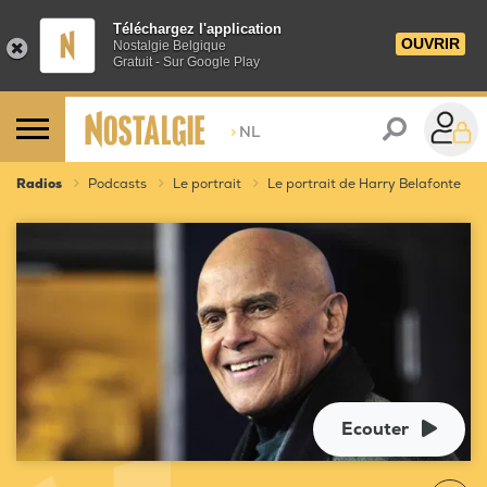
Téléchargez l'application
OUVRIR
Nostalgie Belgique
Gratuit - Sur Google Play
>
NL
Radios
Podcasts
Le portrait
Le portrait de Harry Belafonte
Ecouter