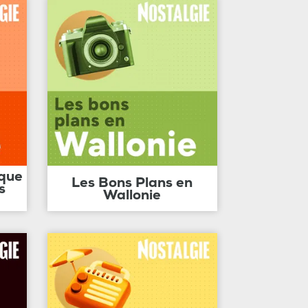
ique
Les Bons Plans en
s
Wallonie