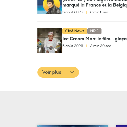
marqué la France et la Belgi
6 août 2026
|
2 min 8 sec
Ciné News
NRJ
Ice Cream Man: le film... glaç
5 août 2026
|
2 min 30 sec
Voir plus