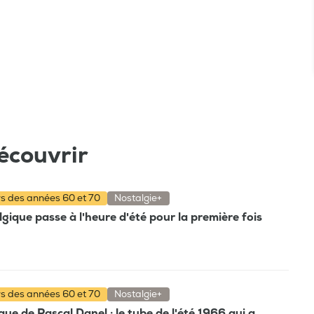
écouvrir
rs des années 60 et 70
Nostalgie+
gique passe à l'heure d'été pour la première fois
rs des années 60 et 70
Nostalgie+
e de Pascal Danel : le tube de l'été 1966 qui a