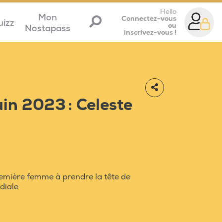
Hello
Mon
Connectez-vous
uizz
ou
Nostapass
inscrivez-vous !
uin 2023 : Celeste
remière femme à prendre la tête de
diale