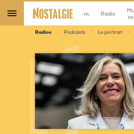
Mu
Radio
>
NL
so
Radios
Podcasts
Le portrait