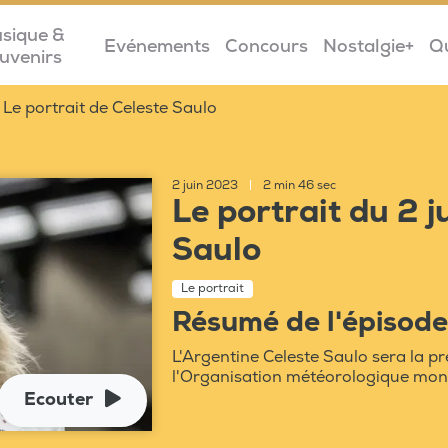
sique &
Evénements
Concours
Nostalgie+
Q
uvenirs
Le portrait de Celeste Saulo
2 juin 2023
|
2 min 46 sec
Le portrait du 2 j
Saulo
Le portrait
Résumé de l'épisode
L'Argentine Celeste Saulo sera la p
l'Organisation météorologique mon
Ecouter