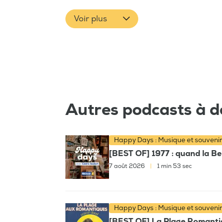
Voir plus
Autres podcasts à d
Happy Days : Musique et souveni
[BEST OF] 1977 : quand la Bel
7 août 2026
|
1 min 53 sec
Happy Days : Musique et souveni
[BEST OF] La Plage Romantiqu