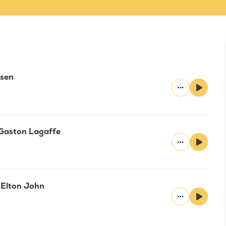
ksen
 Gaston Lagaffe
 Elton John