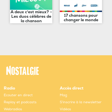
A deux c'est mieux? -
17 chansons pour
Les duos célèbres de
changer le monde
la chanson
Radio
Accès direct
Ecouter en direct
Mag
Replay et podcasts
S'inscrire à la newsletter
Webradios
Vidéos