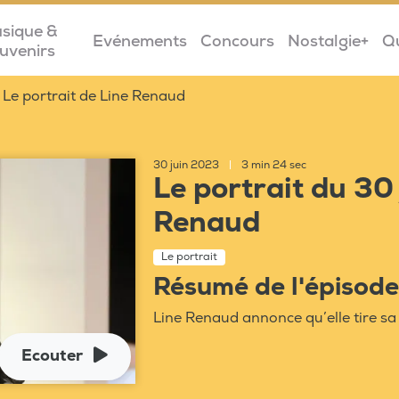
sique &
Evénements
Concours
Nostalgie+
Q
uvenirs
Le portrait de Line Renaud
30 juin 2023
|
3 min 24 sec
Le portrait du 30 
Renaud
Le portrait
Résumé de l'épisode
Line Renaud annonce qu’elle tire sa r
Ecouter