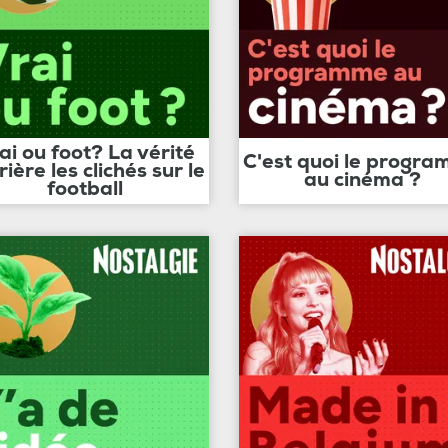
ai ou foot? La vérité
C'est quoi le progr
rière les clichés sur le
au cinéma ?
football