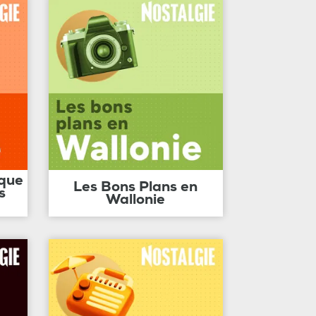
ique
Les Bons Plans en
s
Wallonie