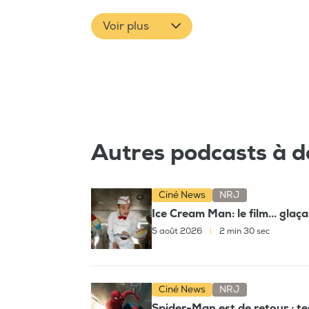
Voir plus
Autres podcasts à d
Ciné News
NRJ
Ice Cream Man: le film... glaç
5 août 2026
|
2 min 30 sec
Ciné News
NRJ
Spider-Man est de retour : t