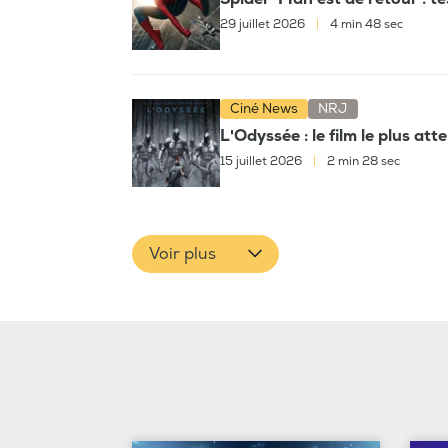
29 juillet 2026
|
4 min 48 sec
Ciné News
NRJ
L'Odyssée : le film le plus at
15 juillet 2026
|
2 min 28 sec
Voir plus