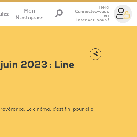
Hello
Mon
Connectez-vous
uizz
ou
Nostapass
inscrivez-vous !
juin 2023 : Line
évérence: Le cinéma, c'est fini pour elle