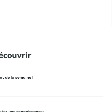
écouvrir
ant de la semaine !
estez vos connaissances