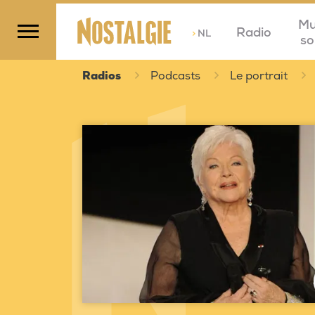
Mu
Radio
>
NL
so
Radios
Podcasts
Le portrait