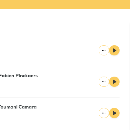
 Fabien PInckaers
: Toumani Camara