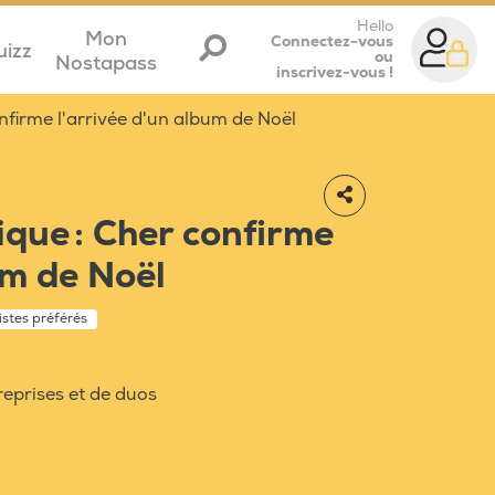
Hello
Mon
Connectez-vous
uizz
ou
Nostapass
inscrivez-vous !
nfirme l'arrivée d'un album de Noël
que : Cher confirme
um de Noël
istes préférés
eprises et de duos