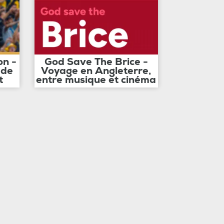
on -
God Save The Brice -
 de
Voyage en Angleterre,
t
entre musique et cinéma