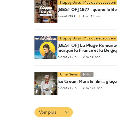
Happy Days : Musique et souveni
[BEST OF] 1977 : quand la Bel
7 août 2026
|
1 min 53 sec
Happy Days : Musique et souveni
[BEST OF] La Plage Romantiqu
marqué la France et la Belgi
6 août 2026
|
2 min 8 sec
Ciné News
NRJ
Ice Cream Man: le film... glaç
5 août 2026
|
2 min 30 sec
Voir plus