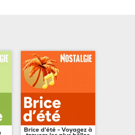
Brice d'été - Voyagez à
n