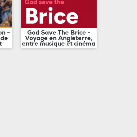
on -
God Save The Brice -
 de
Voyage en Angleterre,
t
entre musique et cinéma