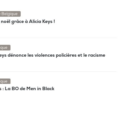
e Belgique
noël grâce à Alicia Keys !
ique
 Keys dénonce les violences policières et le racisme
ique
ys : La BO de Men in Black