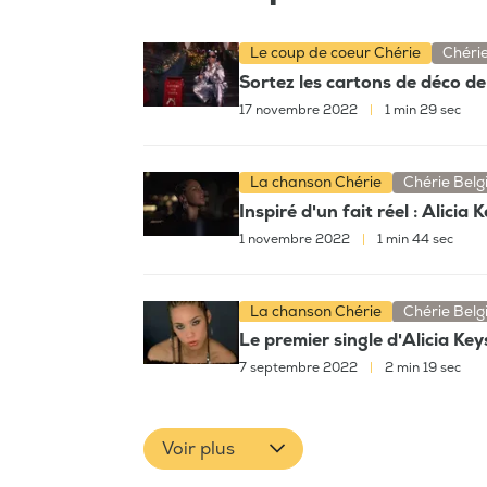
Le coup de coeur Chérie
Chéri
Sortez les cartons de déco de 
17 novembre 2022
|
1 min 29 sec
La chanson Chérie
Chérie Belg
Inspiré d'un fait réel : Alicia
1 novembre 2022
|
1 min 44 sec
La chanson Chérie
Chérie Belg
Le premier single d'Alicia Ke
7 septembre 2022
|
2 min 19 sec
Voir plus