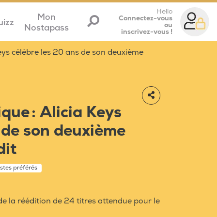
Hello
Mon
Connectez-vous
uizz
ou
Nostapass
inscrivez-vous !
Keys célèbre les 20 ans de son deuxième
que : Alicia Keys
s de son deuxième
dit
istes préférés
e la réédition de 24 titres attendue pour le