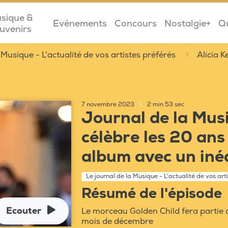
sique &
Evénements
Concours
Nostalgie+
Q
uvenirs
 Musique - L'actualité de vos artistes préférés
Alicia 
7 novembre 2023
|
2 min 53 sec
Journal de la Musi
célèbre les 20 an
album avec un iné
Le journal de la Musique - L'actualité de vos art
Résumé de l'épisode
Ecouter
Le morceau Golden Child fera partie d
mois de décembre