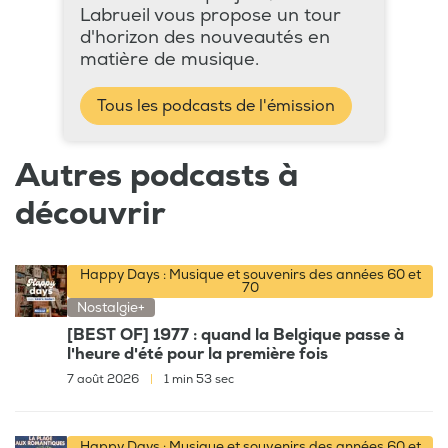
Labrueil vous propose un tour
d'horizon des nouveautés en
matière de musique.
Tous les podcasts de l'émission
Autres podcasts à
découvrir
Happy Days : Musique et souvenirs des années 60 et
70
Nostalgie+
[BEST OF] 1977 : quand la Belgique passe à
l'heure d'été pour la première fois
7 août 2026
|
1 min 53 sec
Happy Days : Musique et souvenirs des années 60 et