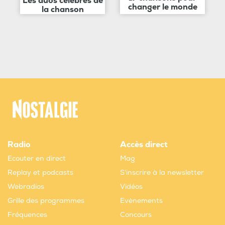
Les duos célèbres de
changer le monde
la chanson
Radio
Accès direct
Ecouter en direct
Mag
Replay et podcasts
S'inscrire à la newsletter
Webradios
Vidéos
Grille des programmes
Evènements
Fréquences
Concours