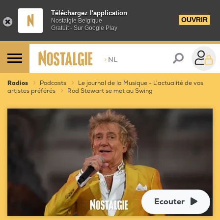
Téléchargez l'application
OUVRIR
Nostalgie Belgique
Gratuit - Sur Google Play
>
NL
Radios
Podcasts
Le journal de la Musique - L'actualité de vos
artistes préférés
Rod Stewart se met au Swing
Ecouter