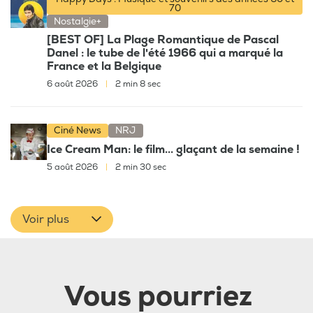
70
Nostalgie+
[BEST OF] La Plage Romantique de Pascal
Danel : le tube de l'été 1966 qui a marqué la
France et la Belgique
6 août 2026
|
2 min 8 sec
Ciné News
NRJ
Ice Cream Man: le film... glaçant de la semaine !
5 août 2026
|
2 min 30 sec
Voir plus
Vous pourriez