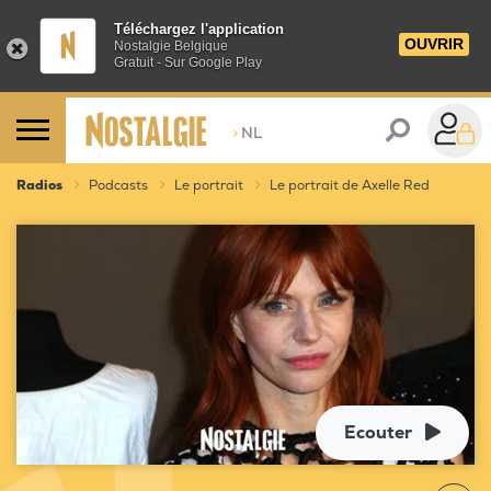
Téléchargez l'application
OUVRIR
Nostalgie Belgique
Gratuit - Sur Google Play
>
NL
Radios
Podcasts
Le portrait
Le portrait de Axelle Red
Ecouter