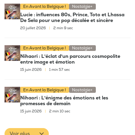
En Avant la Belgique !
Nostalgie+
Lucie : influences 80s, Prince, Toto et Lhassa
De Sela pour une pop décalée et sincère
20 juillet 2026
|
2 min 9 sec
En Avant la Belgique !
Nostalgie+
Nihaori : L'éclat d'un parcours cosmopolite
entre image et émotion
15 juin 2026
|
1 min 57 sec
En Avant la Belgique !
Nostalgie+
Nihaori : L'énigme des émotions et les
promesses de demain
15 juin 2026
|
2 min 10 sec
Voir plus