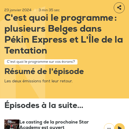
23 janvier 2024
|
3 min 35 sec
C'est quoi le programme :
plusieurs Belges dans
Pékin Express et L'Île de la
Tentation
C'est quoi le programme sur vos écrans?
Résumé de l'épisode
Les deux émissions font leur retour.
Épisodes à la suite...
Le casting de la prochaine Star
Academy est ouvert