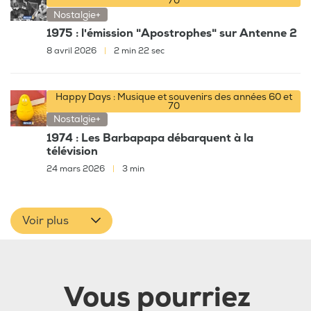
70
Nostalgie+
1975 : l'émission "Apostrophes" sur Antenne 2
8 avril 2026
|
2 min 22 sec
Happy Days : Musique et souvenirs des années 60 et
70
Nostalgie+
1974 : Les Barbapapa débarquent à la
télévision
24 mars 2026
|
3 min
Voir plus
Vous pourriez