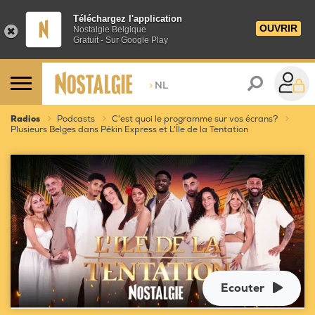
Téléchargez l'application
OUVRIR
Nostalgie Belgique
Gratuit - Sur Google Play
>
NL
Radios
Podcasts
C'est quoi le programme sur vos écrans?
Plusieurs Belges dans Pékin Express et L'Île de la Tentation
Ecouter