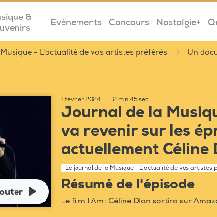
sique &
Evénements
Concours
Nostalgie+
Q
uvenirs
 Musique - L'actualité de vos artistes préférés
Un docu
1 février 2024
|
2 min 45 sec
Journal de la Musiq
va revenir sur les é
actuellement Céline 
Le journal de la Musique - L'actualité de vos artistes 
Résumé de l'épisode
outer
Le film I Am : Céline DIon sortira sur Ama