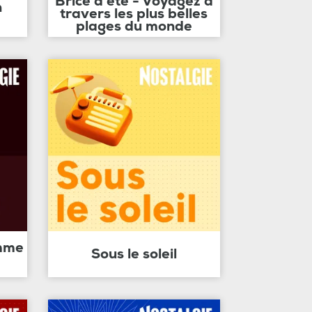
Brice d'été - Voyagez à
n
travers les plus belles
plages du monde
amme
Sous le soleil