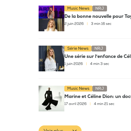
Music News
NRJ
De la bonne nouvelle pour Tay
2 juin 2026
|
3 min 16 sec
Série News
NRJ
Une série sur l'enfance de Cél
1 juin 2026
|
4 min 3 sec
Music News
NRJ
Marine et Céline Dion: un doc
17 avril 2026
|
4 min 21 sec