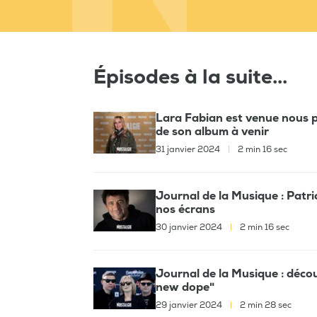
Épisodes à la suite...
Lara Fabian est venue nous p
de son album à venir
31 janvier 2024
|
2 min 16 sec
Journal de la Musique : Patri
nos écrans
30 janvier 2024
|
2 min 16 sec
Journal de la Musique : déco
new dope"
29 janvier 2024
|
2 min 28 sec