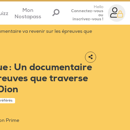
Hello
Mon
Connectez-vous
uizz
ou
Nostapass
inscrivez-vous !
mentaire va revenir sur les épreuves que
ue : Un documentaire
preuves que traverse
Dion
préférés
zon Prime