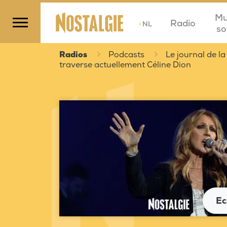
Mu
Radio
>
NL
so
Radios
Podcasts
Le journal de la
traverse actuellement Céline Dion
Ec