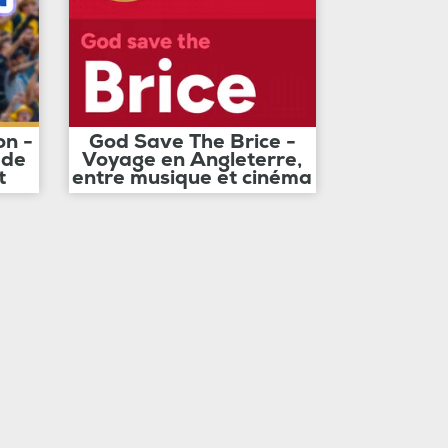
on -
God Save The Brice -
 de
Voyage en Angleterre,
t
entre musique et cinéma