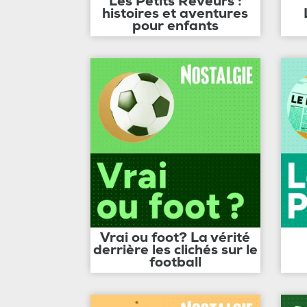
Les Petits Rêveurs :
histoires et aventures
pour enfants
Vrai ou foot? La vérité
derrière les clichés sur le
football