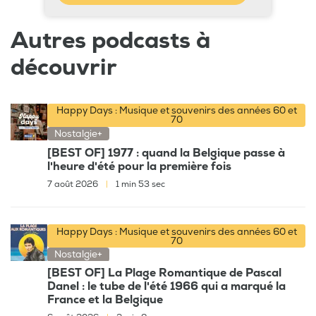
Autres podcasts à
découvrir
Happy Days : Musique et souvenirs des années 60 et
70
Nostalgie+
[BEST OF] 1977 : quand la Belgique passe à
l'heure d'été pour la première fois
7 août 2026
|
1 min 53 sec
Happy Days : Musique et souvenirs des années 60 et
70
Nostalgie+
[BEST OF] La Plage Romantique de Pascal
Danel : le tube de l'été 1966 qui a marqué la
France et la Belgique