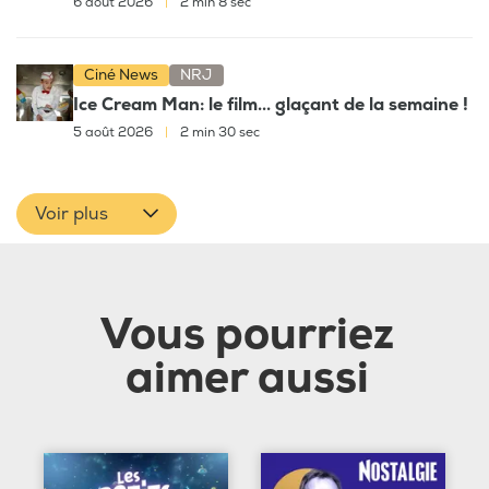
6 août 2026
|
2 min 8 sec
Ciné News
NRJ
Ice Cream Man: le film... glaçant de la semaine !
5 août 2026
|
2 min 30 sec
Voir plus
Vous pourriez
aimer aussi