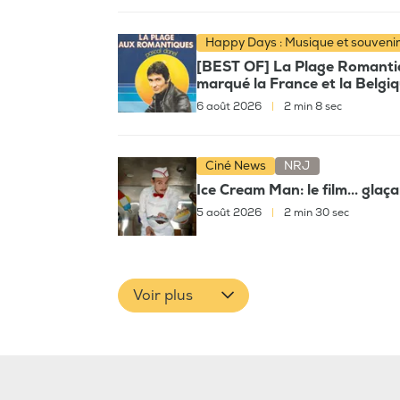
Happy Days : Musique et souveni
[BEST OF] La Plage Romantiqu
marqué la France et la Belgi
6 août 2026
|
2 min 8 sec
Ciné News
NRJ
Ice Cream Man: le film... glaç
5 août 2026
|
2 min 30 sec
Voir plus