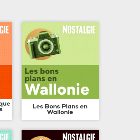
ique
Les Bons Plans en
s
Wallonie