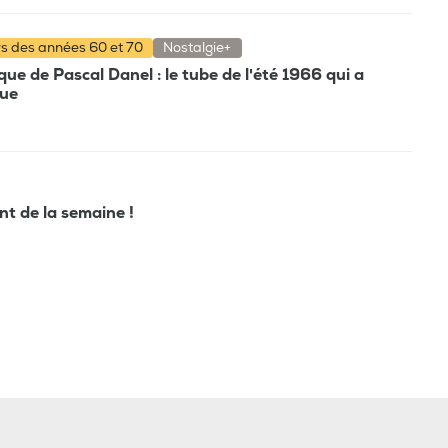
rs des années 60 et 70
Nostalgie+
e de Pascal Danel : le tube de l'été 1966 qui a
que
ant de la semaine !