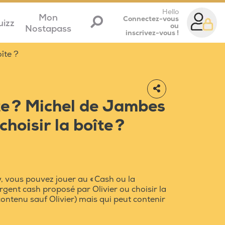
Hello
Mon
Connectez-vous
uizz
ou
Nostapass
inscrivez-vous !
oîte ?
te ? Michel de Jambes
choisir la boîte ?
 vous pouvez jouer au « Cash ou la
'argent cash proposé par Olivier ou choisir la
contenu sauf Olivier) mais qui peut contenir