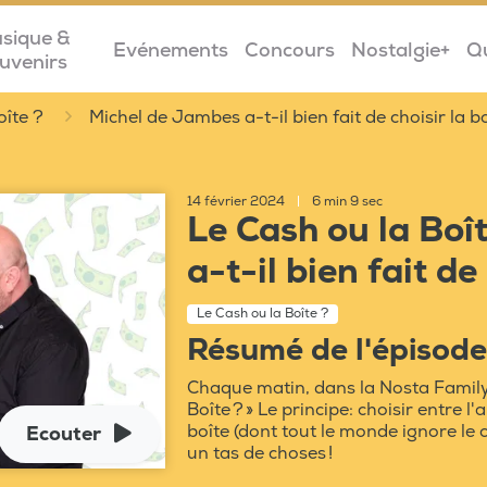
sique &
Evénements
Concours
Nostalgie+
Q
uvenirs
oîte ?
Michel de Jambes a-t-il bien fait de choisir la b
14 février 2024
|
6 min 9 sec
Le Cash ou la Boî
a-t-il bien fait de 
Le Cash ou la Boîte ?
Résumé de l'épisode
Chaque matin, dans la Nosta Family,
Boîte ? » Le principe: choisir entre l
boîte (dont tout le monde ignore le 
Ecouter
un tas de choses !