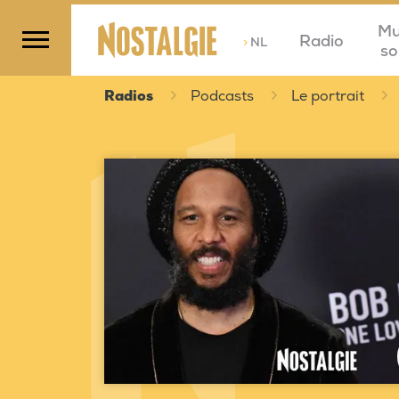
Mu
Radio
>
NL
so
Radios
Podcasts
Le portrait