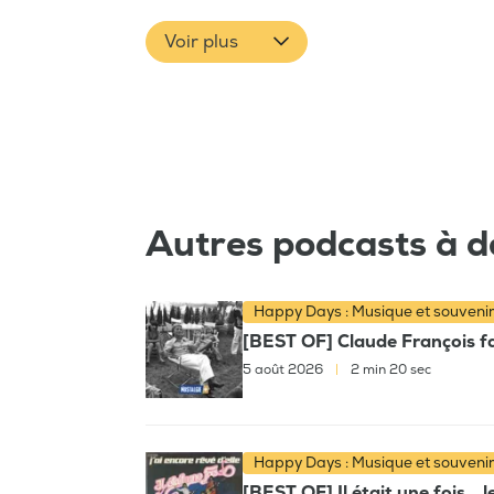
Voir plus
Autres podcasts à d
Happy Days : Musique et souveni
[BEST OF] Claude François fai
5 août 2026
|
2 min 20 sec
Happy Days : Musique et souveni
[BEST OF] Il était une fois… l