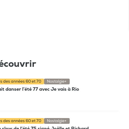
écouvrir
rs des années 60 et 70
Nostalgie+
t danser l’été 77 avec Je vais à Rio
rs des années 60 et 70
Nostalgie+
e slow de l’été 75 signé Joëlle et Richard