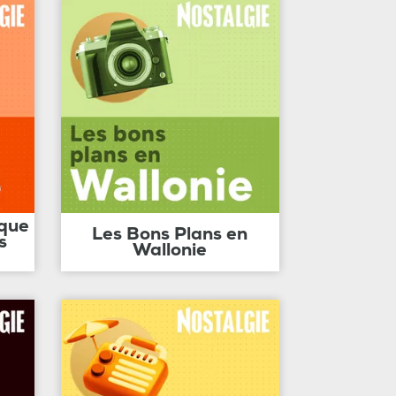
ique
Les Bons Plans en
s
Wallonie