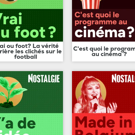
ai ou foot? La vérité
C'est quoi le progr
rière les clichés sur le
au cinéma ?
football