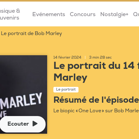
sique &
Evénements
Concours
Nostalgie+
Q
uvenirs
Le portrait de Bob Marley
14 février 2024
|
3 min 28 sec
Le portrait du 14
Marley
Le portrait
Résumé de l'épisode
Le biopic « One Love » sur Bob Marl
Ecouter