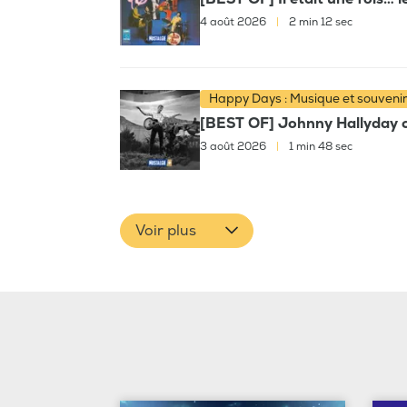
4 août 2026
|
2 min 12 sec
Happy Days : Musique et souveni
[BEST OF] Johnny Hallyday c
3 août 2026
|
1 min 48 sec
Voir plus