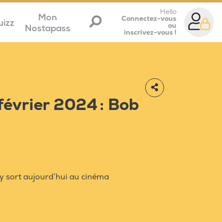
Hello
Mon
Connectez-vous
uizz
ou
Nostapass
inscrivez-vous !
 février 2024 : Bob
ey sort aujourd’hui au cinéma