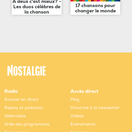
A deux c'est mieux? -
17 chansons pour
Les duos célèbres de
changer le monde
la chanson
Radio
Accès direct
Ecouter en direct
Mag
Replay et podcasts
S'inscrire à la newsletter
Webradios
Vidéos
Grille des programmes
Evènements