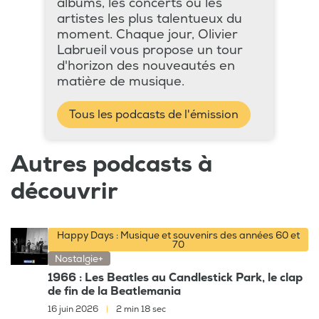
albums, les concerts ou les
artistes les plus talentueux du
moment. Chaque jour, Olivier
Labrueil vous propose un tour
d'horizon des nouveautés en
matière de musique.
Tous les podcasts de l'émission
Autres podcasts à
découvrir
Happy Days : Musique et souvenirs des années 60 et
70
Nostalgie+
1966 : Les Beatles au Candlestick Park, le clap
de fin de la Beatlemania
16 juin 2026
|
2 min 18 sec