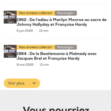
Nos années collector
Nostalgie+
1962 : De l'adieu à Marilyn Monroe au sacre de
Johnny Hallyday et Françoise Hardy
6 juin 2026
|
13 min
Nos années collector
Nostalgie+
1964 : De la Beatlemania à Malmedy avec
Jacques Brel et Françoise Hardy
9 mai 2026
|
13 min
Voir plus
Vous pourriez