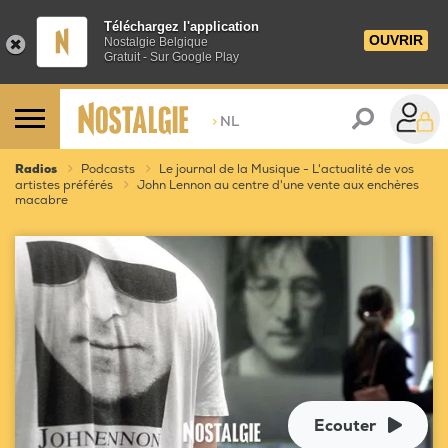
Téléchargez l'application
OUVRIR
Nostalgie Belgique
Gratuit - Sur Google Play
>
NL
Radios
Podcasts
Le journal de la Musique - L'actualité de vos
artistes préférés
John Lennon au centre d'une vente aux enchères
macabre
Ecouter