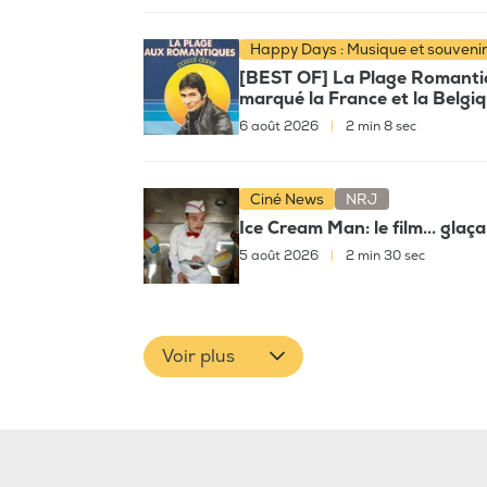
Happy Days : Musique et souveni
[BEST OF] La Plage Romantiqu
marqué la France et la Belgi
6 août 2026
|
2 min 8 sec
Ciné News
NRJ
Ice Cream Man: le film... glaç
5 août 2026
|
2 min 30 sec
Voir plus