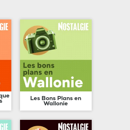
ique
Les Bons Plans en
s
Wallonie