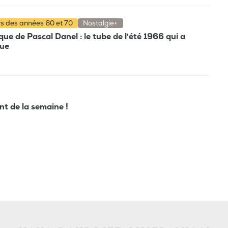
rs des années 60 et 70
Nostalgie+
e de Pascal Danel : le tube de l'été 1966 qui a
que
ant de la semaine !