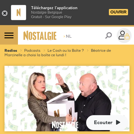
Téléchargez l'application
OUVRIR
Nostalgie Belgique
Gratuit - Sur Google Play
>
NL
Radios
Podcasts
Le Cash ou la Boîte ?
Béatrice de
Marcinelle a choisi la boîte ce lundi !
Ecouter