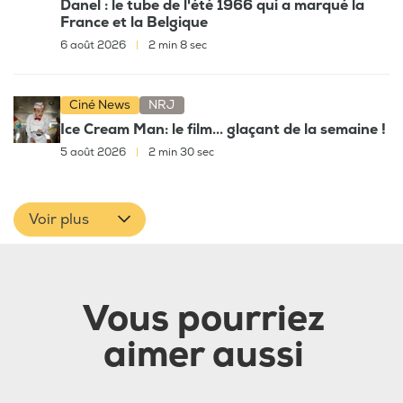
Danel : le tube de l'été 1966 qui a marqué la
France et la Belgique
6 août 2026
|
2 min 8 sec
Ciné News
NRJ
Ice Cream Man: le film... glaçant de la semaine !
5 août 2026
|
2 min 30 sec
Voir plus
Vous pourriez
aimer aussi