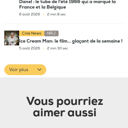
Danel : le tube de l'été 1966 qui a marqué la
France et la Belgique
6 août 2026
|
2 min 8 sec
Ciné News
NRJ
Ice Cream Man: le film... glaçant de la semaine !
5 août 2026
|
2 min 30 sec
Voir plus
Vous pourriez
aimer aussi