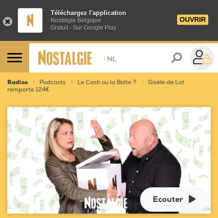
Téléchargez l'application
OUVRIR
Nostalgie Belgique
Gratuit - Sur Google Play
>
NL
Radios
Podcasts
Le Cash ou la Boîte ?
Gisèle de Lot
remporte 124€
Ecouter