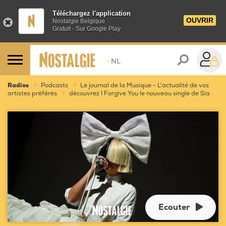
Téléchargez l'application
OUVRIR
Nostalgie Belgique
Gratuit - Sur Google Play
>
NL
Radios
Podcasts
Le journal de la Musique - L'actualité de vos
artistes préférés
découvrez I Forgive You le nouveau single de Sia
Ecouter