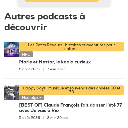
Autres podcasts à
découvrir
Les Petits Rêveurs : histoires et aventures pour
enfants
NRJ
Marie et Nestor, le koala curieux
5 août 2026
|
7 min 3 sec
Happy Days : Musique et souvenirs des années 60 et
70
Nostalgie+
[BEST OF] Claude François fait danser l’été 77
avec Je vais à Rio
5 août 2026
|
2 min 20 sec