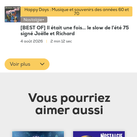
Happy Days : Musique et souvenirs des années 60 et
70
Nostalgie+
[BEST OF] Il était une fois… le slow de l’été 75
signé Joëlle et Richard
4 août 2026
|
2 min 12 sec
Voir plus
Vous pourriez
aimer aussi