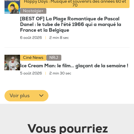
Happy Days : Musique et souvenirs des années 60 et
70
Nostalgie+
[BEST OF] La Plage Romantique de Pascal
Danel : le tube de l'été 1966 qui a marqué la
France et la Belgique
6 août 2026
|
2 min 8 sec
Ciné News
NRJ
Ice Cream Man: le film... glaçant de la semaine !
5 août 2026
|
2 min 30 sec
Voir plus
Vous pourriez