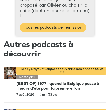
proposé par Olivier ou choisir la
boîte (dont on ignore le contenu)
!
Tous les podcasts de l'émission
Autres podcasts à
découvrir
Happy Days : Musique et souvenirs des années 60 et
70
Nostalgie+
[BEST OF] 1977 : quand la Belgique passe à
l'heure d'été pour la première fois
7 août 2026
|
1 min 53 sec