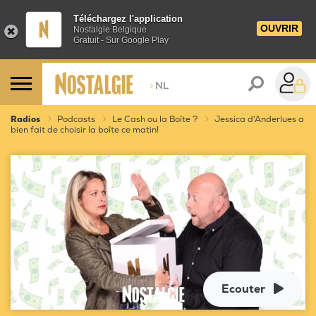
Téléchargez l'application
OUVRIR
Nostalgie Belgique
Gratuit - Sur Google Play
>
NL
Radios
Podcasts
Le Cash ou la Boîte ?
Jessica d'Anderlues a
bien fait de choisir la boîte ce matin!
Ecouter