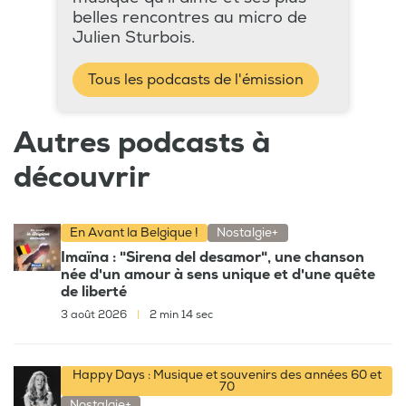
belles rencontres au micro de
Julien Sturbois.
Tous les podcasts de l'émission
Autres podcasts à
découvrir
En Avant la Belgique !
Nostalgie+
Imaïna : "Sirena del desamor", une chanson
née d'un amour à sens unique et d'une quête
de liberté
3 août 2026
|
2 min 14 sec
Happy Days : Musique et souvenirs des années 60 et
70
Nostalgie+