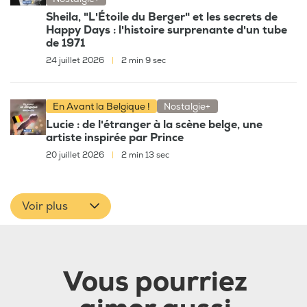
Sheila, "L'Étoile du Berger" et les secrets de
Happy Days : l'histoire surprenante d'un tube
de 1971
24 juillet 2026
|
2 min 9 sec
En Avant la Belgique !
Nostalgie+
Lucie : de l'étranger à la scène belge, une
artiste inspirée par Prince
20 juillet 2026
|
2 min 13 sec
Voir plus
Vous pourriez