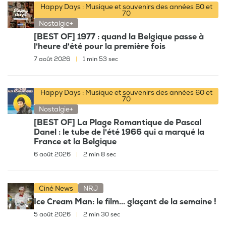
Happy Days : Musique et souvenirs des années 60 et
70
Nostalgie+
[BEST OF] 1977 : quand la Belgique passe à
l'heure d'été pour la première fois
7 août 2026
|
1 min 53 sec
Happy Days : Musique et souvenirs des années 60 et
70
Nostalgie+
[BEST OF] La Plage Romantique de Pascal
Danel : le tube de l'été 1966 qui a marqué la
France et la Belgique
6 août 2026
|
2 min 8 sec
Ciné News
NRJ
Ice Cream Man: le film... glaçant de la semaine !
5 août 2026
|
2 min 30 sec