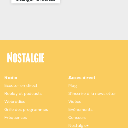
Radio
Accès direct
Ecouter en direct
Mag
Replay et podcasts
S'inscrire à la newsletter
Webradios
Vidéos
Grille des programmes
Evènements
Fréquences
Concours
Nostalgie+