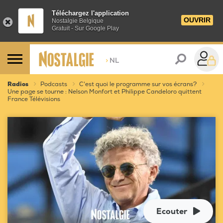
Téléchargez l'application
OUVRIR
Nostalgie Belgique
Gratuit - Sur Google Play
>
NL
Radios
Podcasts
C'est quoi le programme sur vos écrans?
Une page se tourne : Nelson Monfort et Philippe Candeloro quittent
France Télévisions
Ecouter