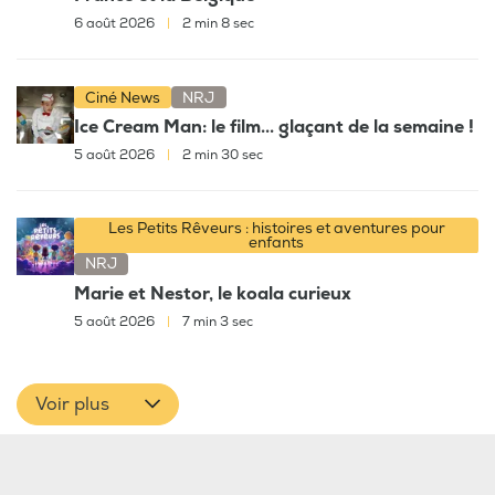
6 août 2026
|
2 min 8 sec
Ciné News
NRJ
Ice Cream Man: le film... glaçant de la semaine !
5 août 2026
|
2 min 30 sec
Les Petits Rêveurs : histoires et aventures pour
enfants
NRJ
Marie et Nestor, le koala curieux
5 août 2026
|
7 min 3 sec
Voir plus