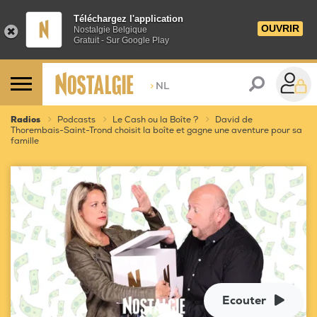
Téléchargez l'application
OUVRIR
Nostalgie Belgique
Gratuit - Sur Google Play
>
NL
Radios
Podcasts
Le Cash ou la Boîte ?
David de
Thorembais-Saint-Trond choisit la boîte et gagne une aventure pour sa
famille
Ecouter