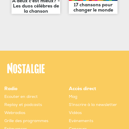
A deux c'est mieux? -
17 chansons pour
Les duos célèbres de
changer le monde
la chanson
Radio
Accès direct
Ecouter en direct
Mag
Replay et podcasts
S'inscrire à la newsletter
Webradios
Vidéos
Grille des programmes
Evènements
Fréquences
Concours