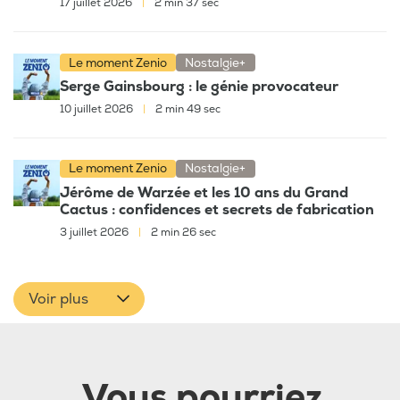
17 juillet 2026
|
2 min 37 sec
Le moment Zenio
Nostalgie+
Serge Gainsbourg : le génie provocateur
10 juillet 2026
|
2 min 49 sec
Le moment Zenio
Nostalgie+
Jérôme de Warzée et les 10 ans du Grand
Cactus : confidences et secrets de fabrication
3 juillet 2026
|
2 min 26 sec
Voir plus
Vous pourriez