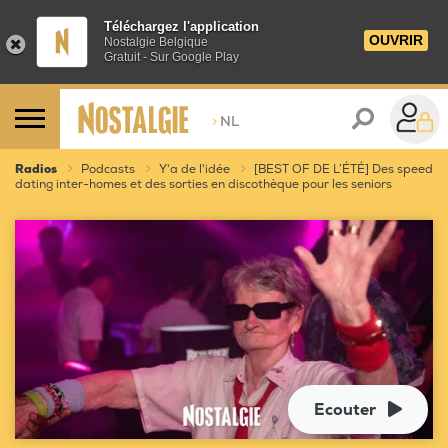
Téléchargez l'application
OUVRIR
Nostalgie Belgique
Gratuit - Sur Google Play
>
NL
Radios
Podcasts
Y'a de l'idée
[BEST OF DE L’ÉTÉ] Des speed
dating inter-homes et des sorties en discothèque pour les seniors
Ecouter