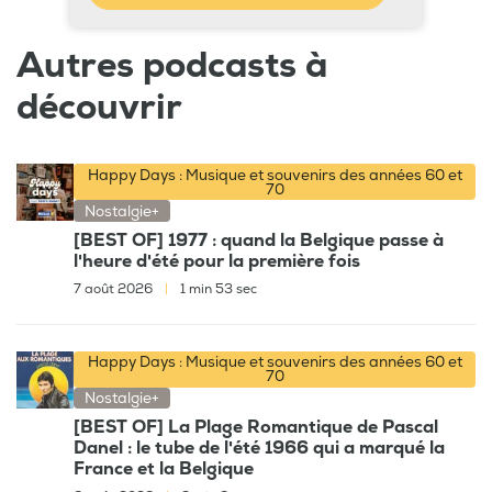
Autres podcasts à
découvrir
Happy Days : Musique et souvenirs des années 60 et
70
Nostalgie+
[BEST OF] 1977 : quand la Belgique passe à
l'heure d'été pour la première fois
7 août 2026
|
1 min 53 sec
Happy Days : Musique et souvenirs des années 60 et
70
Nostalgie+
[BEST OF] La Plage Romantique de Pascal
Danel : le tube de l'été 1966 qui a marqué la
France et la Belgique