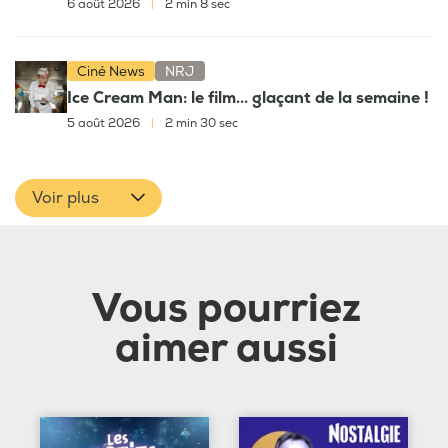
6 août 2026
|
2 min 8 sec
Ciné News
NRJ
Ice Cream Man: le film... glaçant de la semaine !
5 août 2026
|
2 min 30 sec
Voir plus
Vous pourriez
aimer aussi