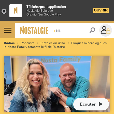
Téléchargez l'application
OUVRIR
Nostalgie Belgique
Gratuit - Sur Google Play
>
NL
Radios
Podcasts
L'info éclair d'Isa
Plaques minéralogiques :
la Nosta Family remonte le fil de l’histoire
Ecouter