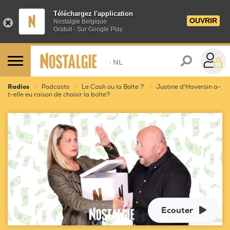
Téléchargez l'application
OUVRIR
Nostalgie Belgique
Gratuit - Sur Google Play
>
NL
Radios
Podcasts
Le Cash ou la Boîte ?
Justine d'Haversin a-
t-elle eu raison de choisir la boîte?
Ecouter