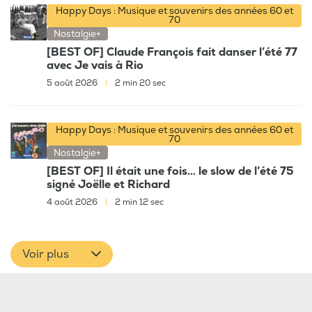
Happy Days : Musique et souvenirs des années 60 et
70
Nostalgie+
[BEST OF] Claude François fait danser l’été 77
avec Je vais à Rio
5 août 2026
|
2 min 20 sec
Happy Days : Musique et souvenirs des années 60 et
70
Nostalgie+
[BEST OF] Il était une fois… le slow de l’été 75
signé Joëlle et Richard
4 août 2026
|
2 min 12 sec
Voir plus